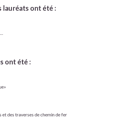
 lauréats ont été :
s…
s ont été :
gue»
 et des traverses de chemin de fer