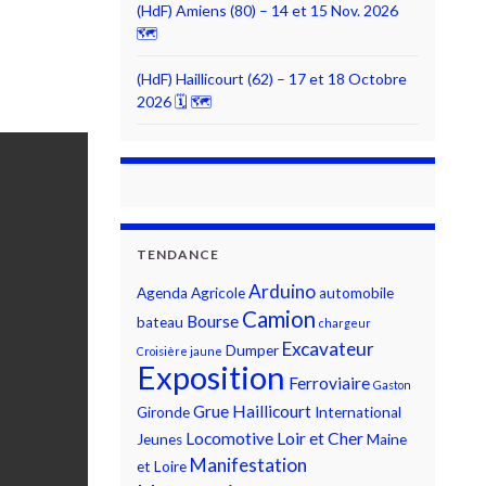
(HdF) Amiens (80) – 14 et 15 Nov. 2026
🗺
(HdF) Haillicourt (62) – 17 et 18 Octobre
2026 🗓 🗺
TENDANCE
Arduino
Agenda
Agricole
automobile
Camion
Bourse
bateau
chargeur
Excavateur
Dumper
Croisière jaune
Exposition
Ferroviaire
Gaston
Grue
Haillicourt
Gironde
International
Locomotive
Loir et Cher
Jeunes
Maine
Manifestation
et Loire