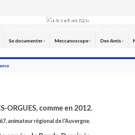
Club des Amis du MECCANO
Le Rendez-Vous des amateurs de Meccano
Se documenter
Meccanoscope
Des Amis
rance
-LES-ORGUES, comme en 2012.
467, animateur régional de l’Auvergne.