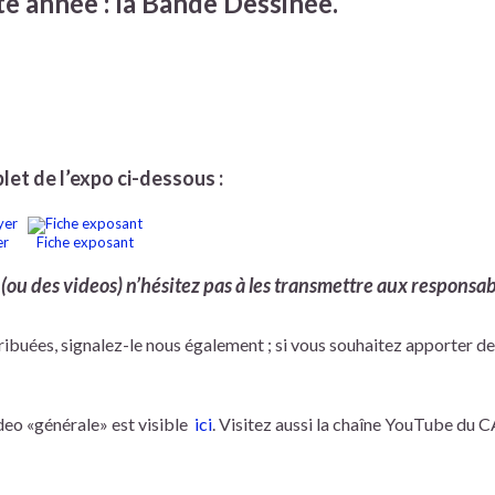
e année : la Bande Dessinée.
plet de l’expo ci-dessous :
er
Fiche exposant
(ou des videos) n’hésitez pas à les transmettre aux responsab
tribuées, signalez-le nous également ; si vous souhaitez apporter d
deo «générale» est visible
ici
. Visitez aussi la chaîne YouTube du 