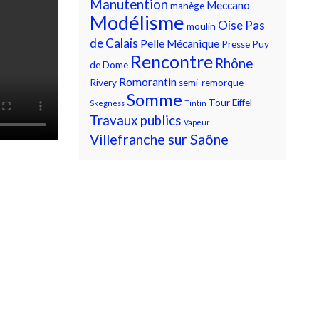
Manutention
Meccano
manège
Modélisme
Oise
Pas
moulin
de Calais
Pelle Mécanique
Presse
Puy
Rencontre
Rhône
de Dome
Romorantin
Rivery
semi-remorque
Somme
Tour Eiffel
Skegness
Tintin
Travaux publics
Vapeur
Villefranche sur Saône